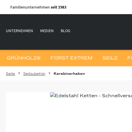
m Hauptinhalt springen
Zur Suche springen
Zur Hauptnavigation springen
Familienunternehmen
seit 1983
UNTERNEHMEN
MEDIEN
BLOG
GRÜNHOLZ®
FORST EXTREM
SEILE
F
Seile
Seilzubehör
Karabinerhaken
Bildergalerie überspringen