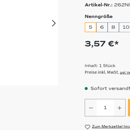
Artikel-Nr.:
262N
auswä
Nenngröße
5
6
8
10
3,57 €*
Inhalt:
1 Stück
Preise inkl. MwSt.
zzgl. 
Sofort versandfe
Produkt Anz
Zum Merkzettel hin