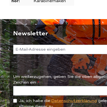
hör:
Karabinerhaken
Newsletter
Um weiterzugehen, geben Sie die oben abgebi
Zeichen ein
*
Ja, ich habe die
Datenschutzerklärung
gele
stimme dieser zu.