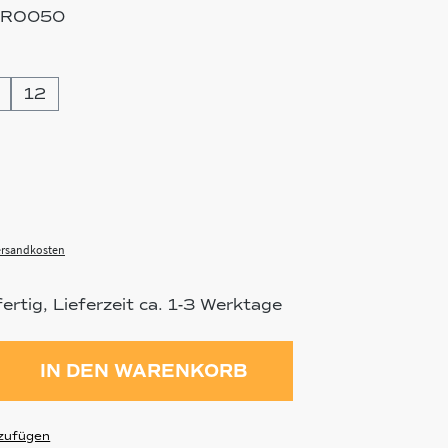
IRO050
hlen
12
Versandkosten
rtig, Lieferzeit ca. 1-3 Werktage
ahl: Gib den gewünschten Wert ein 
IN DEN WARENKORB
zufügen