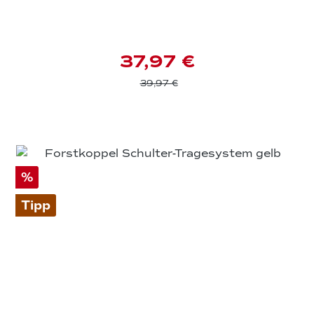
37,97 €
39,97 €
%
Tipp