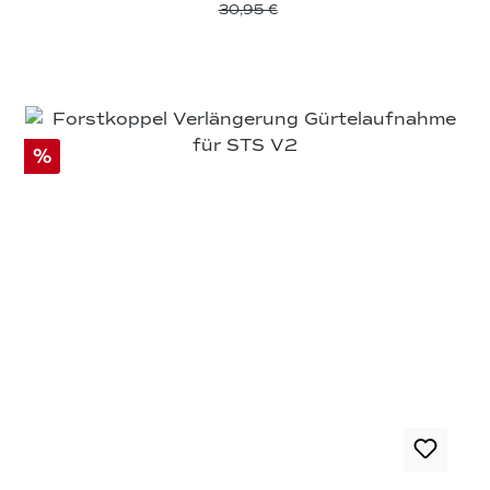
30,95 €
%