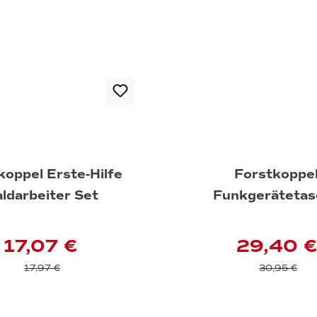
koppel Erste-Hilfe
Forstkoppe
ldarbeiter Set
Funkgerätetas
17,07 €
29,40 €
17,97 €
30,95 €