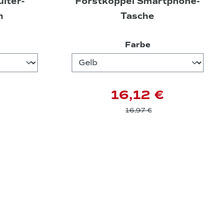
lter-
Forstkoppel Smartphone-
m
Tasche
wählen
auswählen
Farbe
16,12 €
16,97 €