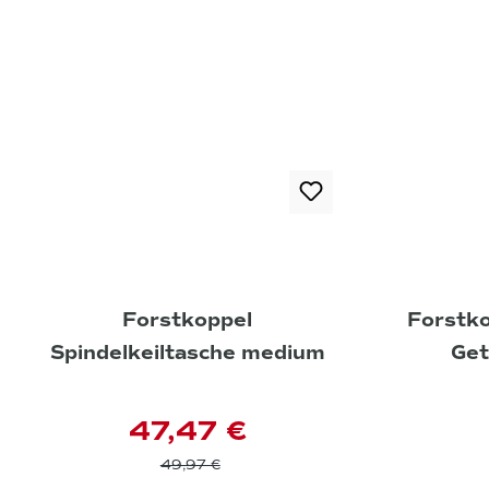
Forstkoppel
Forstko
Spindelkeiltasche medium
Get
47,47 €
49,97 €