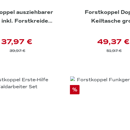
oppel ausziehbarer
Forstkoppel Dop
, inkl. Forstkreide
Keiltasche gr
heavy duty
37,97 €
49,37 €
39,97 €
51,97 €
%