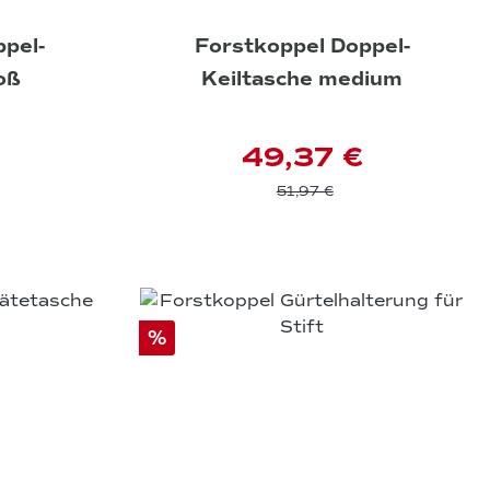
pel-
Forstkoppel Doppel-
oß
Keiltasche medium
49,37 €
51,97 €
%