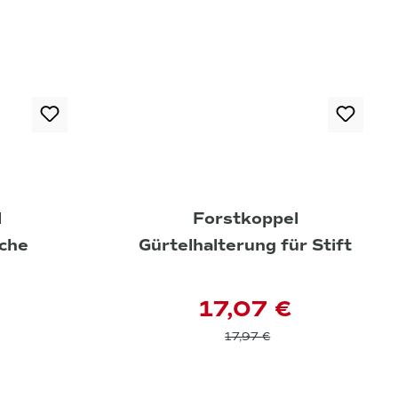
l
Forstkoppel
che
Gürtelhalterung für Stift
17,07 €
17,97 €