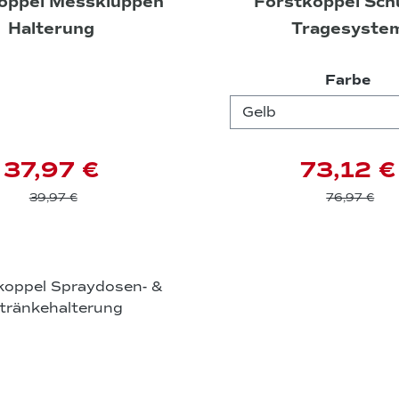
oppel Messkluppen
Forstkoppel Schu
Halterung
Tragesyste
aus
Farbe
37,97 €
73,12 €
39,97 €
76,97 €