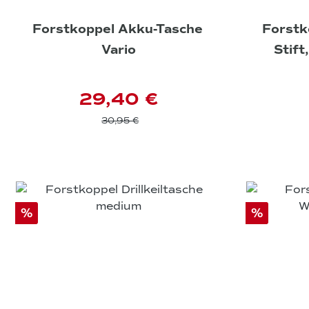
Forstkoppel Akku-Tasche
Forstk
Vario
Stift
29,40 €
30,95 €
%
%