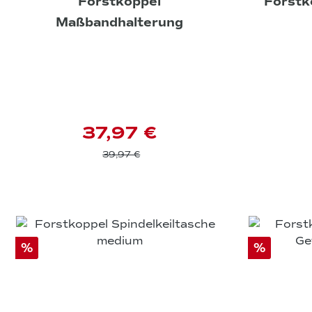
Forstkoppel
Forstk
Maßbandhalterung
37,97 €
39,97 €
%
%