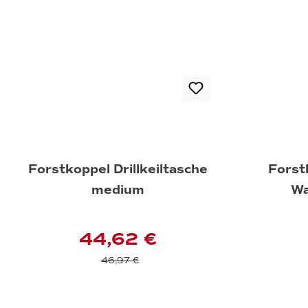
Forstkoppel Drillkeiltasche
Forst
medium
Wa
44,62 €
46,97 €