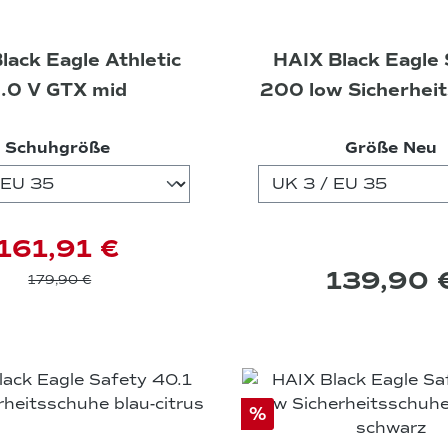
lack Eagle Athletic
HAIX Black Eagle 
.0 V GTX mid
200 low Sicherhei
M, T, blue, S
auswählen
a
Schuhgröße
Größe Neu
161,91 €
139,90 
179,90 €
%