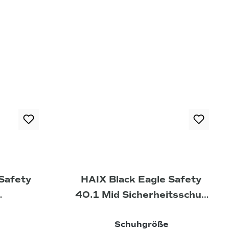
Safety
HAIX Black Eagle Safety
40.1 Mid Sicherheitsschuh
huhe
schwarz-silber
auswählen
auswählen
Schuhgröße
arz