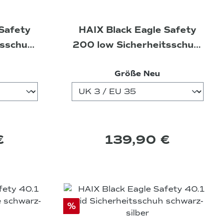
Safety
HAIX Black Eagle Safety
tsschuh,
200 low Sicherheitsschuh,
1
M, T, grey, S1
uswählen
auswählen
Größe Neu
€
139,90 €
%