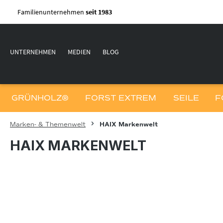
m Hauptinhalt springen
Zur Suche springen
Zur Hauptnavigation springen
Familienunternehmen
seit 1983
UNTERNEHMEN
MEDIEN
BLOG
GRÜNHOLZ®
FORST EXTREM
SEILE
F
Marken- & Themenwelt
HAIX Markenwelt
HAIX MARKENWELT