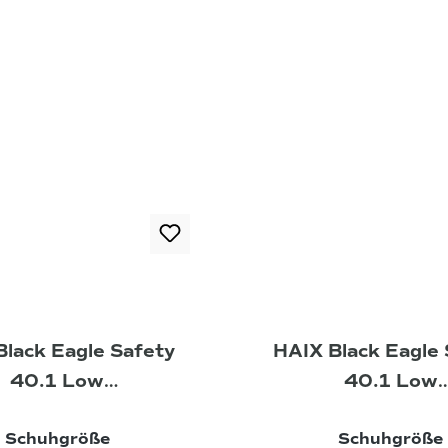
Black Eagle Safety
HAIX Black Eagle 
40.1 Low
40.1 Low
rheitsschuhe blau-
Sicherheitssc
auswählen
Schuhgröße
Schuhgröße
citrus
schwarz-schw