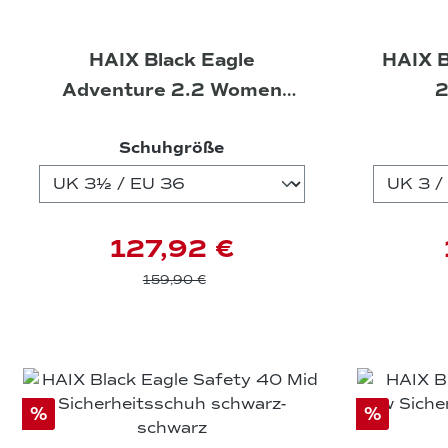
HAIX Black Eagle
HAIX B
Adventure 2.2 Women
2
Schuhe schwarz-midnight
auswählen
Schuhgröße
127,92 €
159,90 €
%
%