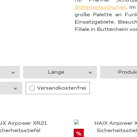
für Pfanner Schutz
Sicherheitsschuhen
. I
große Palette an Fun
Einsatzgebiete. Besuc
Filiale in Buttenheim vor
Länge
Produ
Filter hinzufügen: Versandkostenfrei
Versandkostenfrei
%