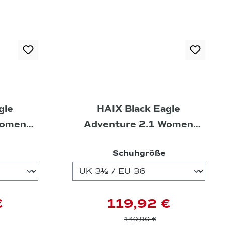
gle
HAIX Black Eagle
Women
Adventure 2.1 Women
int
Schuhe indigo-peach
auswählen
auswählen
Schuhgröße
€
119,92 €
149,90 €