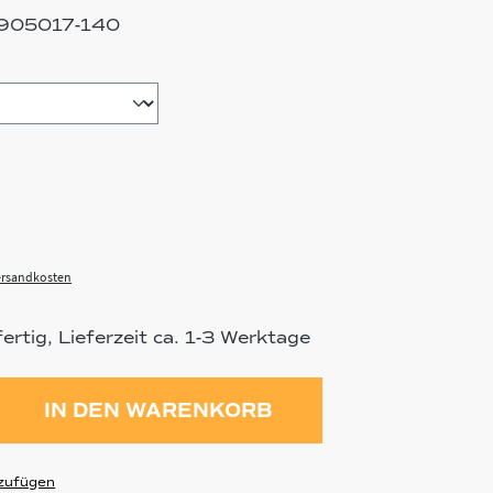
905017-140
Versandkosten
rtig, Lieferzeit ca. 1-3 Werktage
ahl: Gib den gewünschten Wert ein 
IN DEN WARENKORB
zufügen