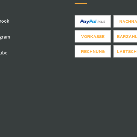
book
NACHN
agram
VORKASSE
BARZAH
RECHNUNG
LASTSCH
ube