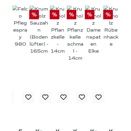
%
%
%
%
%