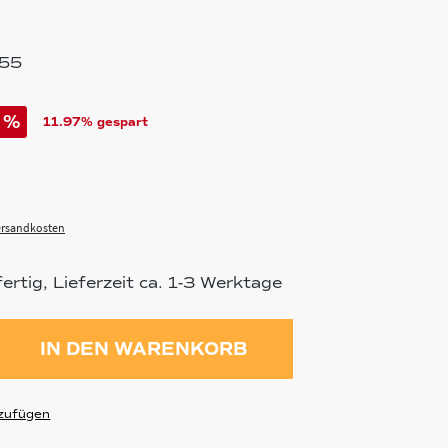
55
%
11.97% gespart
Versandkosten
rtig, Lieferzeit ca. 1-3 Werktage
ahl: Gib den gewünschten Wert ein 
IN DEN WARENKORB
zufügen