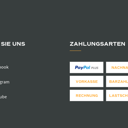
SIE UNS
ZAHLUNGSARTEN
book
NACHN
agram
VORKASSE
BARZAH
RECHNUNG
LASTSCH
ube