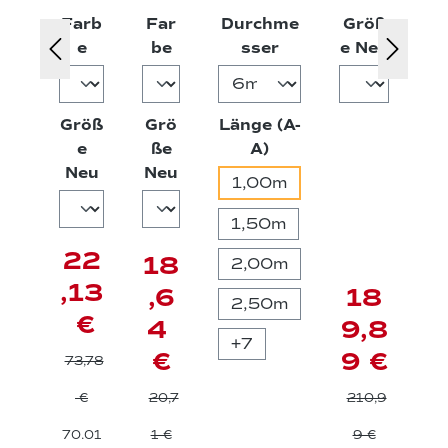
Farb
Far
Durchme
Größ
sen
T-
strang
Reg
auswählen
auswählen
auswählen
auswä
e
be
sser
e Neu
Ken
Shi
Güte 8
enja
sing
rt
cke
ton
EN
Größ
Grö
Länge (A-
Swe
ISO
auswählen
e
ße
A)
auswählen
auswählen
Neu
Neu
atsh
204
1,00m
irt
71
1,50m
22
18
2,00m
,13
,6
18
2,50m
€
4
9,8
+
7
€
9 €
73,78
€
20,7
210,9
70.01
1 €
9 €