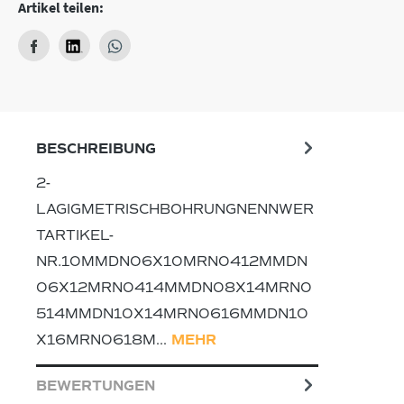
Artikel teilen:
BESCHREIBUNG
2-
LAGIGMETRISCHBOHRUNGNENNWER
TARTIKEL-
NR.10MMDN06X10MRN0412MMDN
06X12MRN0414MMDN08X14MRN0
514MMDN10X14MRN0616MMDN10
X16MRN0618M…
MEHR
BEWERTUNGEN