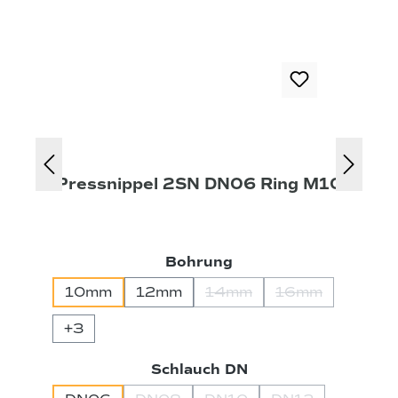
Pressnippel 2SN DN06 Ring M10
auswählen
Bohrung
10mm
12mm
14mm
16mm
(Diese Option ist zurzeit 
(Diese Option i
+
3
auswählen
Schlauch DN