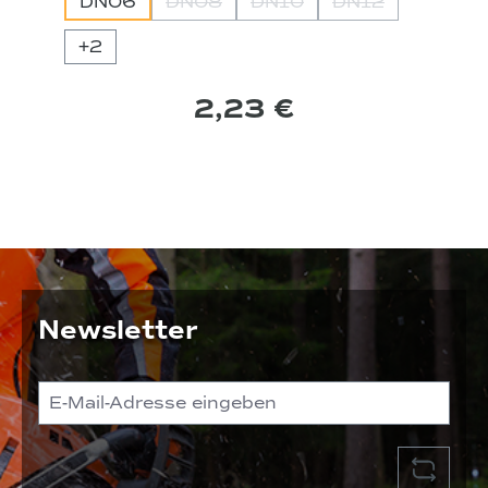
DN06
DN08
DN10
DN12
(Diese Option ist zurzeit nicht verfüg
(Diese Option ist zurzeit n
(Diese Option is
+
2
2,23 €
Newsletter