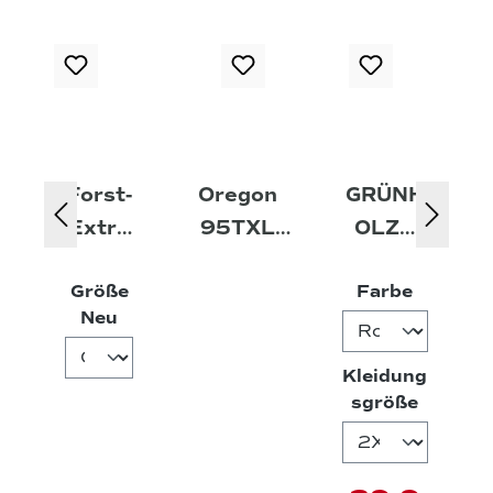
Forst-
Oregon
GRÜNH
Extre
95TXL
OLZ®
m
SpeedCut
Pro³®
auswäh
Größe
Farbe
Hands
Sägekette -
Fleeces
auswählen
Neu
chuhe
67E
hirt
Kleidung
auswäh
sgröße