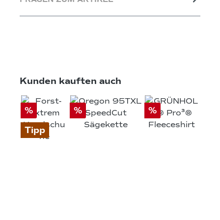
Produktgalerie überspringen
Kunden kauften auch
%
%
%
Tipp