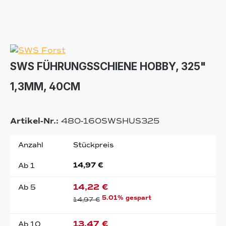
SWS FÜHRUNGSSCHIENE HOBBY, 325"
1,3MM, 40CM
Artikel-Nr.:
480-160SWSHUS325
Anzahl
Stückpreis
14,97 €
Ab
1
14,22 €
Ab
5
5.01% gespart
14,97 €
13,47 €
Ab
10