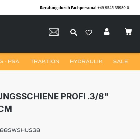
Beratung durch Fachpersonal
+49 9545 35980-0
 - PSA
TRAKTION
HYDRAULIK
SALE
NGSSCHIENE PROFI .3/8"
5CM
188SWSHUS38