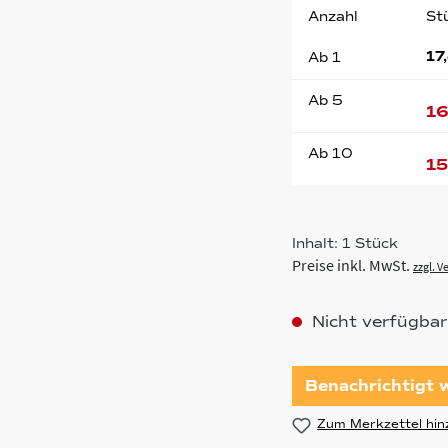
Anzahl
St
17
Ab
1
Ab
5
16
Ab
10
15
Inhalt:
1 Stück
Preise inkl. MwSt.
zzgl. 
Nicht verfügbar
Benachrichtigt w
Zum Merkzettel hin