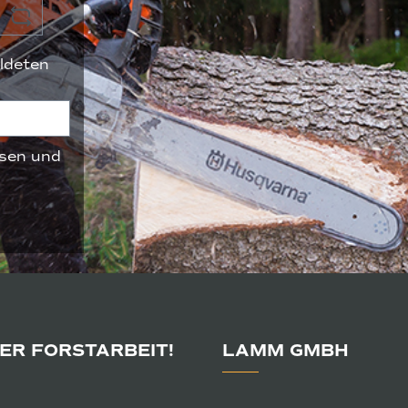
ldeten
sen und
DER FORSTARBEIT!
LAMM GMBH