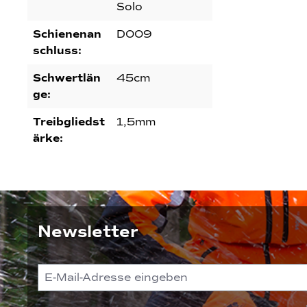
Solo
Schienenan
D009
schluss:
Schwertlän
45cm
ge:
Treibgliedst
1,5mm
ärke:
Newsletter