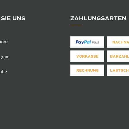
SIE UNS
ZAHLUNGSARTEN
book
NACHN
agram
VORKASSE
BARZAH
RECHNUNG
LASTSCH
ube