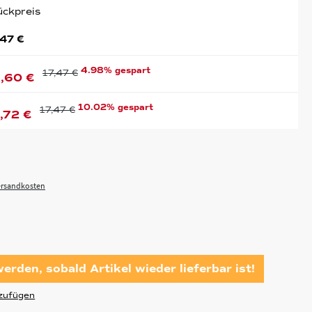
ückpreis
,47 €
4.98% gespart
17,47 €
,60 €
10.02% gespart
17,47 €
,72 €
Versandkosten
erden, sobald Artikel wieder lieferbar ist!
zufügen