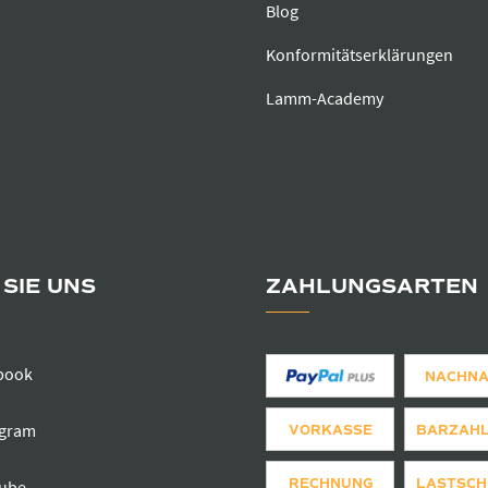
Blog
Konformitätserklärungen
Lamm-Academy
SIE UNS
ZAHLUNGSARTEN
book
NACHN
agram
VORKASSE
BARZAH
RECHNUNG
LASTSCH
ube