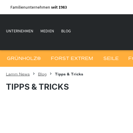
m Hauptinhalt springen
Zur Suche springen
Zur Hauptnavigation springen
Familienunternehmen
seit 1983
UNTERNEHMEN
MEDIEN
BLOG
GRÜNHOLZ®
FORST EXTREM
SEILE
F
Lamm News
Blog
Tipps & Tricks
TIPPS & TRICKS