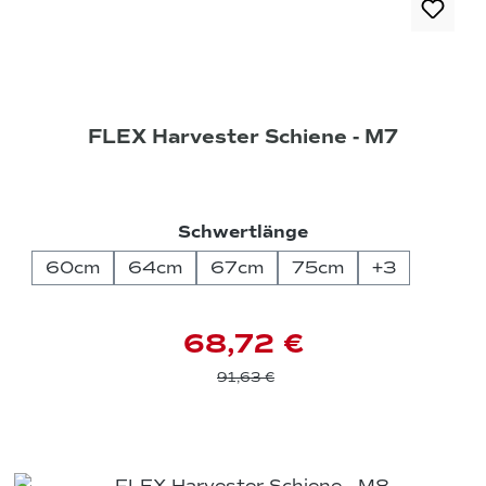
FLEX Harvester Schiene - M7
auswählen
Schwertlänge
60cm
64cm
67cm
75cm
+
3
68,72 €
91,63 €