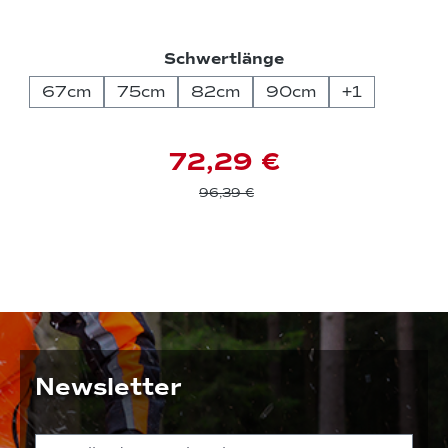
auswählen
Schwertlänge
67cm
75cm
82cm
90cm
+
1
72,29 €
96,39 €
Newsletter