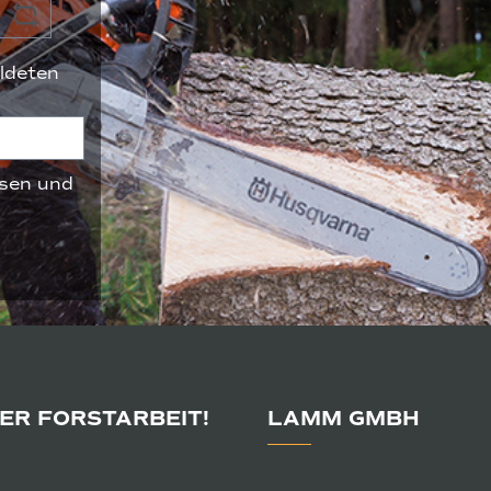
ldeten
sen und
DER FORSTARBEIT!
LAMM GMBH