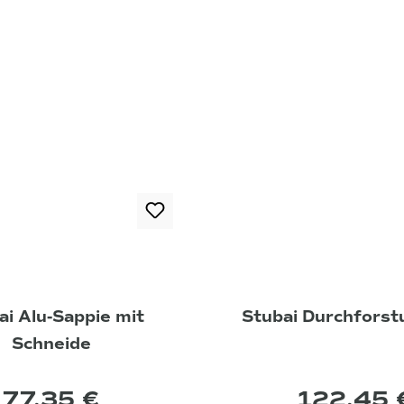
ai Alu-Sappie mit
Stubai Durchforst
Schneide
77,35 €
122,45 