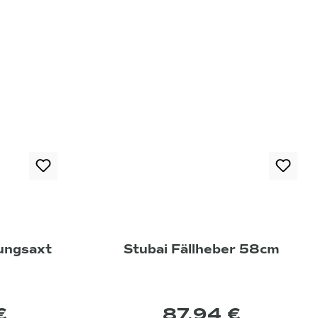
ungsaxt
Stubai Fällheber 58cm
€
87,94 €