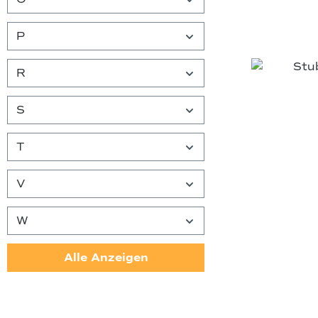
P
R
S
T
V
W
Alle Anzeigen