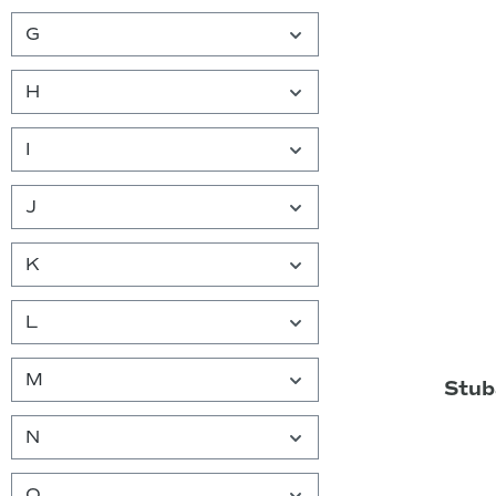
G
H
I
J
K
L
M
Stub
N
O