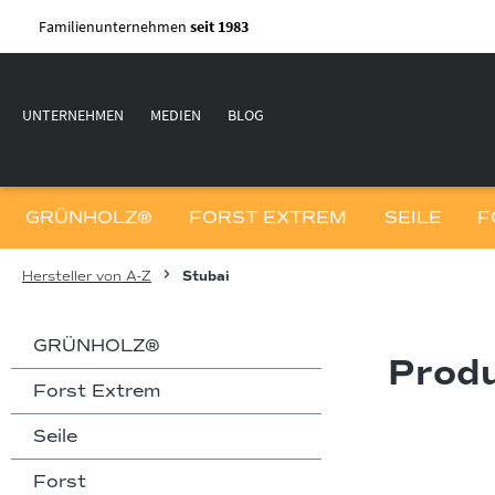
m Hauptinhalt springen
Zur Suche springen
Zur Hauptnavigation springen
Familienunternehmen
seit 1983
UNTERNEHMEN
MEDIEN
BLOG
GRÜNHOLZ®
FORST EXTREM
SEILE
F
Hersteller von A-Z
Stubai
GRÜNHOLZ®
Produ
Forst Extrem
Seile
Forst