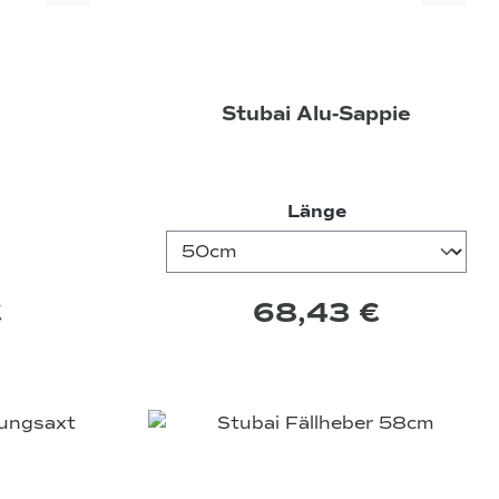
n
Stubai Alu-Sappie
auswählen
Länge
€
68,43 €